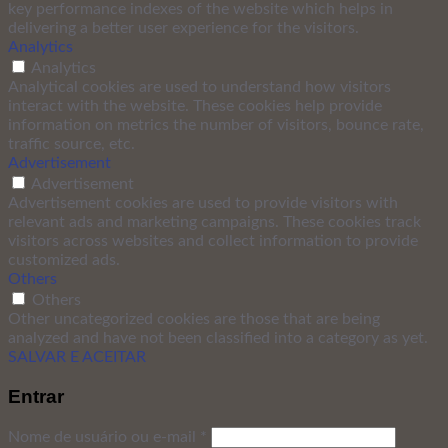
key performance indexes of the website which helps in
delivering a better user experience for the visitors.
Analytics
Analytics
Analytical cookies are used to understand how visitors
interact with the website. These cookies help provide
information on metrics the number of visitors, bounce rate,
traffic source, etc.
Advertisement
Advertisement
Advertisement cookies are used to provide visitors with
relevant ads and marketing campaigns. These cookies track
visitors across websites and collect information to provide
customized ads.
Others
Others
Other uncategorized cookies are those that are being
analyzed and have not been classified into a category as yet.
SALVAR E ACEITAR
Entrar
Nome de usuário ou e-mail
*