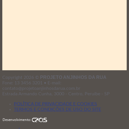
PROJETO ANJINHOS DA RUA
Copyright 2026 ©
Fone: 13 3456 3201 • E-mail:
contato@projetoanjinhosdarua.com.br
Estrada Armando Cunha, 3000 - Centro, Peruíbe - SP
POLÍTICA DE PRIVACIDADE E COOKIES
TERMOS E CONDIÇÕES DE USO DO SITE