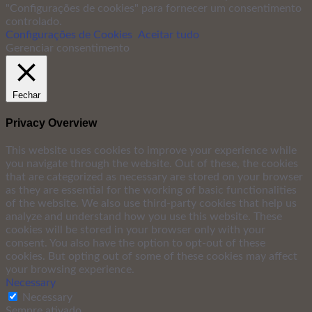
"Configurações de cookies" para fornecer um consentimento
controlado.
Configurações de Cookies
Aceitar tudo
Gerenciar consentimento
Fechar
Privacy Overview
This website uses cookies to improve your experience while
you navigate through the website. Out of these, the cookies
that are categorized as necessary are stored on your browser
as they are essential for the working of basic functionalities
of the website. We also use third-party cookies that help us
analyze and understand how you use this website. These
cookies will be stored in your browser only with your
consent. You also have the option to opt-out of these
cookies. But opting out of some of these cookies may affect
your browsing experience.
Necessary
Necessary
Sempre ativado