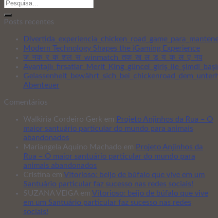
Posts recentes
Divertida_experiencia_chicken_road_game_para_mantener
Modern Technology Shapes the iGaming Experience
ज_नक_र_क_शल_स_winmatch_तक_ख_ल_ड_य_क_ल_ए_नव
Avantajlı_fırsatlar_Merit_King_güncel_giriş_ile_şimdi_baş
Gelassenheit_bewährt_sich_bei_chickenroad_dem_unter
Abenteuer
Comentários
Walkiria Cordeiro Gerk
em
Projeto Anjinhos da Rua – O
maior santuário particular do mundo para animais
abandonados
Mariangela Aquino Machado
em
Projeto Anjinhos da
Rua – O maior santuário particular do mundo para
animais abandonados
Cristina
em
Vitorioso: beijo de búfalo que vive em um
Santuário particular faz sucesso nas redes sociais!
SUZANA VEIGA
em
Vitorioso: beijo de búfalo que vive
em um Santuário particular faz sucesso nas redes
sociais!