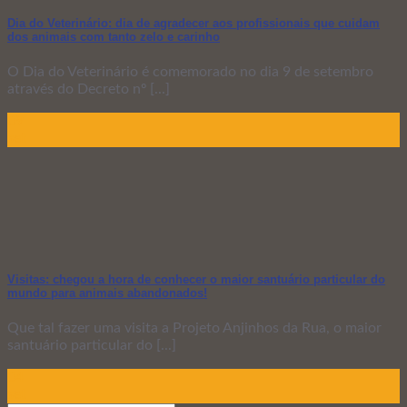
Dia do Veterinário: dia de agradecer aos profissionais que cuidam
dos animais com tanto zelo e carinho
O Dia do Veterinário é comemorado no dia 9 de setembro
através do Decreto nº [...]
09
set
Visitas: chegou a hora de conhecer o maior santuário particular do
mundo para animais abandonados!
Que tal fazer uma visita a Projeto Anjinhos da Rua, o maior
santuário particular do [...]
04
set