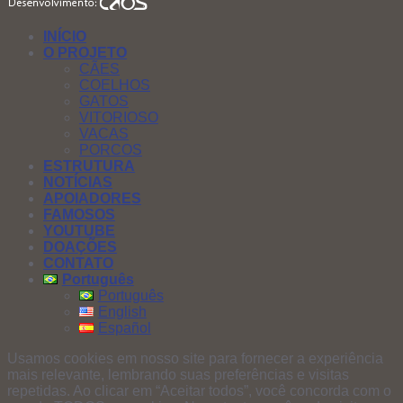
INÍCIO
O PROJETO
CÃES
COELHOS
GATOS
VITORIOSO
VACAS
PORCOS
ESTRUTURA
NOTÍCIAS
APOIADORES
FAMOSOS
YOUTUBE
DOAÇÕES
CONTATO
Português
Português
English
Español
Usamos cookies em nosso site para fornecer a experiência
mais relevante, lembrando suas preferências e visitas
repetidas. Ao clicar em “Aceitar todos”, você concorda com o