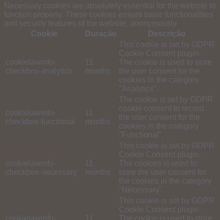
Necessary cookies are absolutely essential for the website to
function properly. These cookies ensure basic functionalities
and security features of the website, anonymously.
Cookie
Duração
Descrição
This cookie is set by GDPR
Cookie Consent plugin.
cookielawinfo-
11
The cookie is used to store
checkbox-analytics
months
the user consent for the
cookies in the category
"Analytics".
The cookie is set by GDPR
cookie consent to record
cookielawinfo-
11
the user consent for the
checkbox-functional
months
cookies in the category
"Functional".
This cookie is set by GDPR
Cookie Consent plugin.
cookielawinfo-
11
The cookies is used to
checkbox-necessary
months
store the user consent for
the cookies in the category
"Necessary".
This cookie is set by GDPR
Cookie Consent plugin.
cookielawinfo-
11
The cookie is used to store