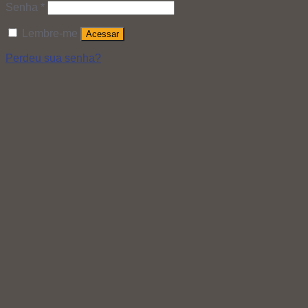
Senha
*
Lembre-me
Acessar
Perdeu sua senha?