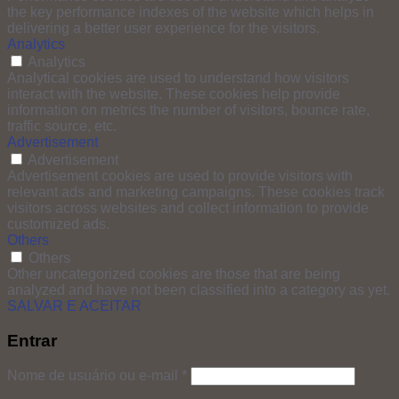
the key performance indexes of the website which helps in
delivering a better user experience for the visitors.
Analytics
Analytics
Analytical cookies are used to understand how visitors
interact with the website. These cookies help provide
information on metrics the number of visitors, bounce rate,
traffic source, etc.
Advertisement
Advertisement
Advertisement cookies are used to provide visitors with
relevant ads and marketing campaigns. These cookies track
visitors across websites and collect information to provide
customized ads.
Others
Others
Other uncategorized cookies are those that are being
analyzed and have not been classified into a category as yet.
SALVAR E ACEITAR
Entrar
Nome de usuário ou e-mail
*