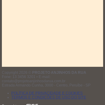
Copyright 2026 ©
PROJETO ANJINHOS DA RUA
Fone: 13 3456 3201 • E-mail:
contato@projetoanjinhosdarua.com.br
Estrada Armando Cunha, 3000 - Centro, Peruíbe - SP
POLÍTICA DE PRIVACIDADE E COOKIES
TERMOS E CONDIÇÕES DE USO DO SITE