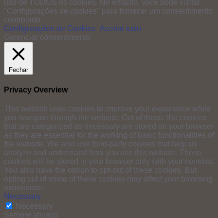
uso de TODOS os cookies. No entanto, você pode visitar
"Configurações de cookies" para fornecer um consentimento
controlado.
Configurações de Cookies
Aceitar tudo
Gerenciar consentimento
Fechar
Privacy Overview
This website uses cookies to improve your experience while
you navigate through the website. Out of these, the cookies
that are categorized as necessary are stored on your browser
as they are essential for the working of basic functionalities of
the website. We also use third-party cookies that help us
analyze and understand how you use this website. These
cookies will be stored in your browser only with your consent.
You also have the option to opt-out of these cookies. But
opting out of some of these cookies may affect your browsing
experience.
Necessary
Necessary
Sempre ativado