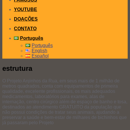
YOUTUBE
DOAÇÕES
CONTATO
Português
Português
English
Español
estrutura
O Projeto Anjinhos da Rua, em seus mais de 1 milhão de
metros quadrados, conta com equipamentos de primeira
qualidade, excelente profissionais, os mais adequados
medicamentos, laboratórios para exames, alas de
internação, centro cirúrgico além de espaço de banho e tosa,
destinados ao atendimento GRATUITO da população que
não possui condições de tratar seus animais, ajudando a
preservar a saúde e bem-estar de milhares de bichinhos que
já passaram pelo Projeto